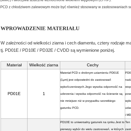
(MMC) i tworzywa sztuczne wzmocnione włóknem węglowym (CFRP).
PCD z chłodziwem zalewowym może być również stosowany w zastosowaniach su
WPROWADZENIE MATERIAŁU
W zależności od wielkości ziarna i cech diamentu, cztery rodzaje m
tj. PD01E / PD10E / PD32E / CVDD są wymienione poniżej.
Materiał
Wielkość ziarna
Cechy
Materiał PCD o drobnym uziarnieniu PD01E
PD0
(1μm) jest odpowiedni do zastosowań
nada
wykończeniowych.Jego wysoka odporność na
stop
PD01E
1
uderzenia i wysoka odporność na ścieranie są
pow
nie mniejsze niż w przypadku szorstkiego
wyko
gatunku PCD.
uda
i MD
PD10E to uniwersalny gatunek na rynku.Jest to
Ten
pierwszy wybór do wielu zastosowań, w których
zas