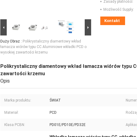
Zasady płatności:
Możliwość Supply:
Kontakt
Duży Obraz :
Polikrystaliczny diamentowy wkład
łamacza wiórów typu CC Aluminiowe wkładki PCD o
wysokiej zawartości krzemu
Polikrystaliczny diamentowy wkład łamacza wiórów typu C
zawartości krzemu
Opis
Marka produktu:
ŚWIAT
Numer
Materiał:
PCD
Rodzaj
Klasa PCBN:
PD01E/PD10E/PD32E
Aplikac