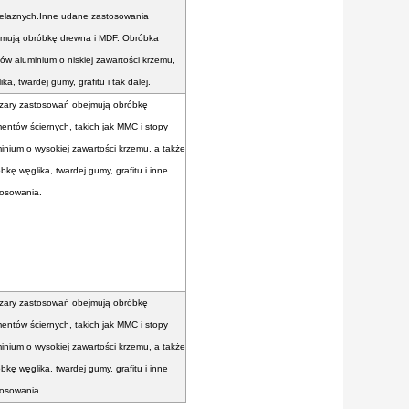
żelaznych.Inne udane zastosowania
jmują obróbkę drewna i MDF. Obróbka
ów aluminium o niskiej zawartości krzemu,
ika, twardej gumy, grafitu i tak dalej.
zary zastosowań obejmują obróbkę
entów ściernych, takich jak MMC i stopy
inium o wysokiej zawartości krzemu, a także
bkę węglika, twardej gumy, grafitu i inne
tosowania.
zary zastosowań obejmują obróbkę
entów ściernych, takich jak MMC i stopy
inium o wysokiej zawartości krzemu, a także
bkę węglika, twardej gumy, grafitu i inne
tosowania.