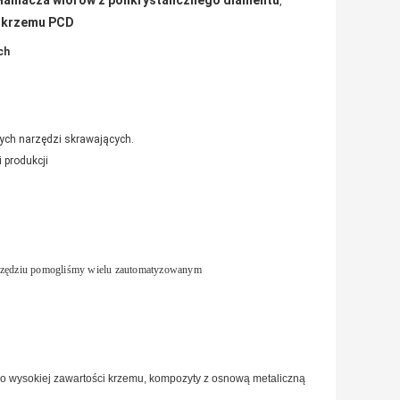
łamacza wiórów z polikrystalicznego diamentu
,
i krzemu PCD
ch
ch narzędzi skrawających.
 produkcji
arzędziu pomogliśmy wielu zautomatyzowanym
 o wysokiej zawartości krzemu, kompozyty z osnową metaliczną