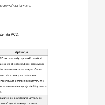
perwykańczania tytanu.
ateriału PCD,
Aplikacja
1E ma doskonałą odporność na wióry i
je się do obróbki zgrubnej i przerywanej
ów aluminium.Gatunek ten jest również
szechnie używany do zastosowań
ńczeniowych z metali nieżelaznych.Inne
ne zastosowania obejmują obróbkę drewna
F.
 gatunek jest powszechnie używany do
tosowań wykończeniowych z metali