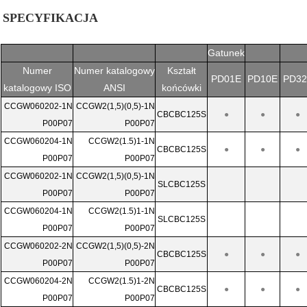
SPECYFIKACJA
Gatunek
Numer
Numer katalogowy
Kształt
PD01E
PD10E
PD32
katalogowy ISO
ANSI
końcówki
CCGW060202-1N
CCGW2(1,5)(0,5)-1N
CBCBC125S
●
●
●
P00P07
P00P07
CCGW060204-1N
CCGW2(1.5)1-1N
CBCBC125S
●
●
●
P00P07
P00P07
CCGW060202-1N
CCGW2(1,5)(0,5)-1N
SLCBC125S
P00P07
P00P07
CCGW060204-1N
CCGW2(1.5)1-1N
SLCBC125S
P00P07
P00P07
CCGW060202-2N
CCGW2(1,5)(0,5)-2N
CBCBC125S
●
●
●
P00P07
P00P07
CCGW060204-2N
CCGW2(1.5)1-2N
CBCBC125S
●
●
●
P00P07
P00P07