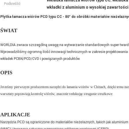
Wkładka łamacza wiórów typu CC
wkładka 
,
Podkreślić:
wkładki z aluminium o wysokiej zawartośc
Płytka łamacza wiórów PCD typu CC - 80° do obróbki materiałów nieżelazny
ŚWIAT
WORLDIA zwraca szczególną uwagę na wytwarzanie standardowych super twardy
Wprowadziliśmy ogromną ilość innowacji technicznych w zakresie projektowania i
wkładek PCBN/PCD/CVD i powiązanych produktów.
OPIS
Jesteśmy pierwszym producentem narzędzi do łamania wiórów w Chinach, dzięki temu n
warsztaty poprawiają kontrolę wiórów, znacznie redukując struganie strużkowe.
APLIKACJE
Narzędzia PCD są ograniczone do materiałów nieżelaznych, takich jak aluminium