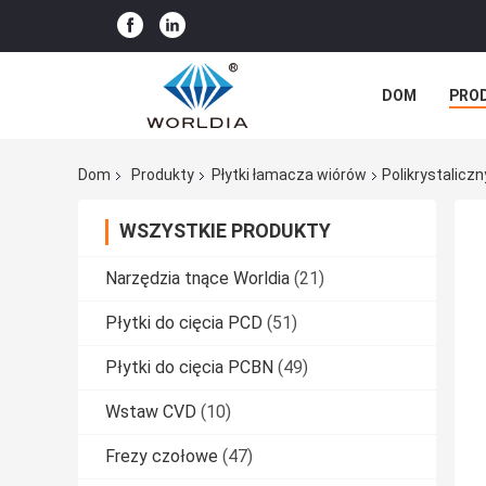
DOM
PRO
WSZYSTKIE P
Dom
Produkty
Płytki łamacza wiórów
Polikrystalic
WSZYSTKIE PRODUKTY
Narzędzia tnące Worldia
(21)
Płytki do cięcia PCD
(51)
Płytki do cięcia PCBN
(49)
Wstaw CVD
(10)
Frezy czołowe
(47)