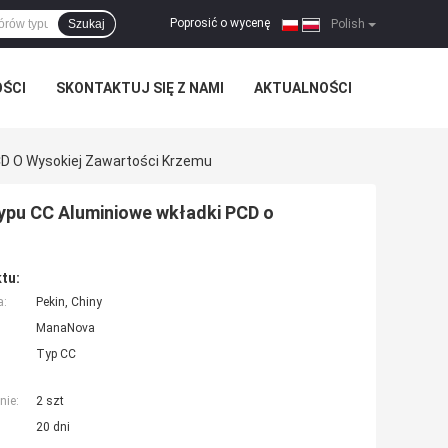
Poprosić o wycenę
Szukaj
|
Polish
OŚCI
SKONTAKTUJ SIĘ Z NAMI
AKTUALNOŚCI
CD O Wysokiej Zawartości Krzemu
ypu CC Aluminiowe wkładki PCD o
tu:
a:
Pekin, Chiny
ManaNova
Typ CC
nie:
2 szt
20 dni