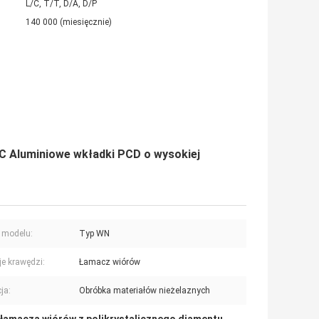
L/C, T/T, D/A, D/P
140 000 (miesięcznie)
C Aluminiowe wkładki PCD o wysokiej
 modelu:
Typ WN
e krawędzi:
Łamacz wiórów
ja:
Obróbka materiałów nieżelaznych