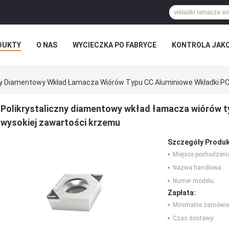
DUKTY
O NAS
WYCIECZKA PO FABRYCE
KONTROLA JAK
RZYPADKI
zny Diamentowy Wkład Łamacza Wiórów Typu CC Aluminiowe Wkładki P
Polikrystaliczny diamentowy wkład łamacza wiórów t
wysokiej zawartości krzemu
Szczegóły Produk
Miejsce pochodzeni
Nazwa handlowa:
Numer modelu:
Zapłata:
Minimalne zamówie
Czas dostawy: