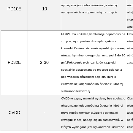
wymagana jest dobra równowaga między
nie
PD10E
10
wytrzymałością a odpornością na zużycie.
obe
stop
węgl
PD32E ma unikalną kombinację odporności na
Obs
zużycie, wytrzymałości krawędzi i jakości
elem
krawędzi.Zawiera starannie wyselekcjonowaną
alum
mieszankę mikronowego diamentu (od 2 do 30
obró
PD32E
2-30
μm).Połączenie tych rozmiarów cząstek i
zas
specjalnie opracowanego procesu spiekania
pod wysokim ciśnieniem daje strukturę o
ekstremalnej odporności na ścieranie i dobrej
stabilności termicznej.
CVDD to czysty materiał węglowy bez spoiwa o
Obs
ekstremalnej odporności na ścieranie i dobrej
elem
CVDD
-
przydatności termicznej.Dzięki doskonałej
alum
krawędzi tnącej nadaje się do zastosowań, w
obró
których wymagane jest wykończenie lustrzane.
zas