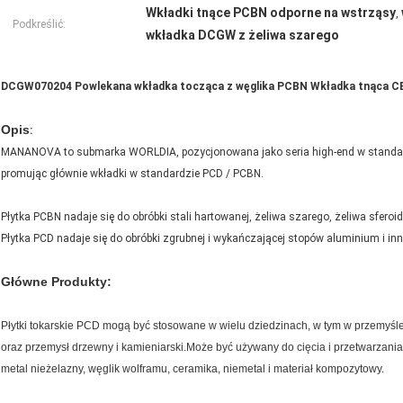
Wkładki tnące PCBN odporne na wstrząsy
,
Podkreślić:
wkładka DCGW z żeliwa szarego
DCGW070204 Powlekana wkładka tocząca z węglika PCBN Wkładka tnąca CBN
Opis
:
MANANOVA to submarka WORLDIA, pozycjonowana jako seria high-end w standar
promując głównie wkładki w standardzie PCD / PCBN.
Płytka PCBN nadaje się do obróbki stali hartowanej, żeliwa szarego, żeliwa sferoi
Płytka PCD nadaje się do obróbki zgrubnej i wykańczającej stopów aluminium i i
Główne Produkty:
Płytki tokarskie PCD mogą być stosowane w wielu dziedzinach, w tym w przemyś
oraz przemysł drzewny i kamieniarski.Może być używany do cięcia i przetwarzania 
metal nieżelazny, węglik wolframu, ceramika, niemetal i materiał kompozytowy.