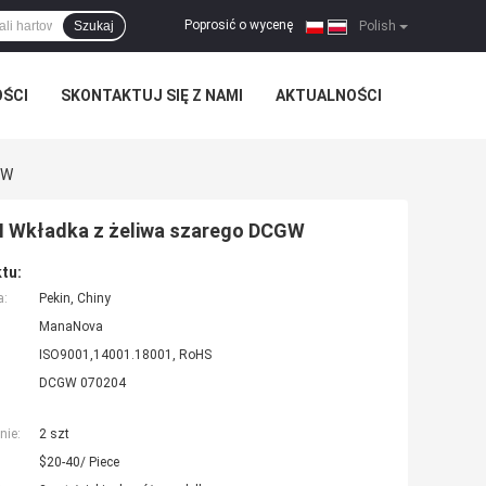
Poprosić o wycenę
Szukaj
|
Polish
OŚCI
SKONTAKTUJ SIĘ Z NAMI
AKTUALNOŚCI
GW
N Wkładka z żeliwa szarego DCGW
tu:
a:
Pekin, Chiny
ManaNova
ISO9001,14001.18001, RoHS
DCGW 070204
nie:
2 szt
$20-40/ Piece