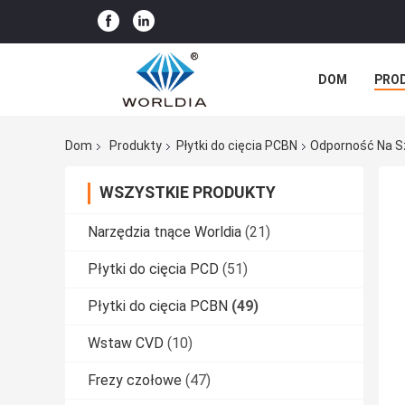
DOM
PRO
WSZYSTKIE P
Dom
Produkty
Płytki do cięcia PCBN
Odporność Na S
WSZYSTKIE PRODUKTY
Narzędzia tnące Worldia
(21)
Płytki do cięcia PCD
(51)
Płytki do cięcia PCBN
(49)
Wstaw CVD
(10)
Frezy czołowe
(47)