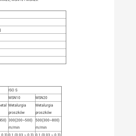
j
ISO S
MSN10
MSN20
etal
Metalurgia
Metalurgia
proszków
proszków
450)
300(200~500)
500(300~800)
m/min
m/min
 0,3)
0,1 (0,03 ~ 0,3)
0,1 (0,03 ~ 0,3)