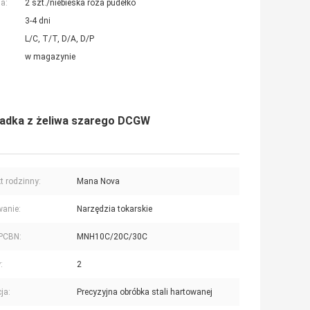
a:
2 szt./niebieska róża pudełko
3-4 dni
L/C, T/T, D/A, D/P
w magazynie
ładka z żeliwa szarego DCGW
t rodzinny:
Mana Nova
anie:
Narzędzia tokarskie
 PCBN:
MNH10C/20C/30C
:
2
ja:
Precyzyjna obróbka stali hartowanej