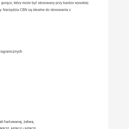
na gorąco, który może być stosowany przy bardzo wysokiej
ny. Narzędzia CBN są idealne do stosowania z
 zagranicznych
li hartowanej, żeliwa,
 MKN20, MSN10 i MSN20.