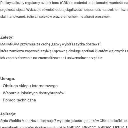
Polikrystaliczny regularny azotek boru (CBN) to materiał o doskonałej twardości 
prędkości cięcia.Wykazuje również dobrą ciągliwość i odporność na szok termicz
stali hartowanej, żeliwa i spieków oraz elementów metalurgii proszków.
Zalety:
MANANOVA przyjmuje za cechę „Łatwy wybór i szybka dostawa”,
która zamierza zapewnić szybką i sprawną obsługę spotkań klientów krajowych i
ich zapotrzebowanie na znormalizowane i uniwersalne narzędzia.
Usługa:
· Obsługa sklepu internetowego
· Wsparcie lokalnych dystrybutorów
· Pomoc techniczna
Aplikacja:
Seria Worldia ManaNova obejmuje 7 wysokiej jakości gatunków CBN do obróbki sta
i metalurgii proszków, dostępne gatunki to MHN10C, MHN20C, MHN30C, MKN10,