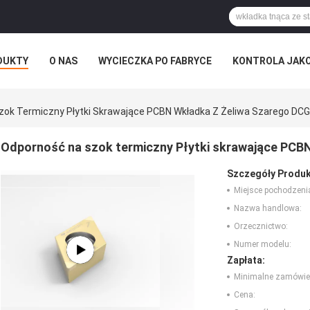
DUKTY
O NAS
WYCIECZKA PO FABRYCE
KONTROLA JAK
RZYPADKI
zok Termiczny Płytki Skrawające PCBN Wkładka Z Żeliwa Szarego DC
Odporność na szok termiczny Płytki skrawające PCB
Szczegóły Produk
Miejsce pochodzeni
Nazwa handlowa:
Orzecznictwo:
Numer modelu:
Zapłata:
Minimalne zamówie
Cena: