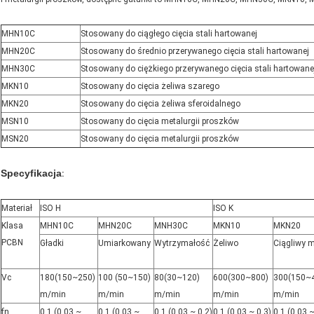
MHN10C
Stosowany do ciągłego cięcia stali hartowanej
MHN20C
Stosowany do średnio przerywanego cięcia stali hartowanej
MHN30C
Stosowany do ciężkiego przerywanego cięcia stali hartowane
MKN10
Stosowany do cięcia żeliwa szarego
MKN20
Stosowany do cięcia żeliwa sferoidalnego
MSN10
Stosowany do cięcia metalurgii proszków
MSN20
Stosowany do cięcia metalurgii proszków
Specyfikacja
:
Materiał
ISO H
ISO K
Klasa
MHN10C
MHN20C
MNH30C
MKN10
MKN20
PCBN
Gładki
Umiarkowany
Wytrzymałość
Żeliwo
Ciągliwy m
Vc
180(150~250)
100 (50~150)
80(30~120)
600(300~800)
300(150~
m/min
m/min
m/min
m/min
m/min
fn
0,1 (0,03 ~
0,1 (0,03 ~
0,1 (0,03 ~ 0,2)
0,1 (0,03 ~ 0,3)
0,1 (0,03 ~