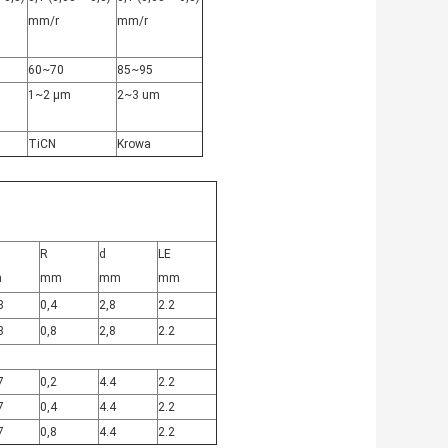
mm/r
mm/r
60~70
85~95
1~2 µm
2~3 um
TiCN
Krowa
R
d
LE
m
mm
mm
mm
8
0,4
2,8
2.2
8
0,8
2,8
2.2
7
0,2
4.4
2.2
7
0,4
4.4
2.2
7
0,8
4.4
2.2