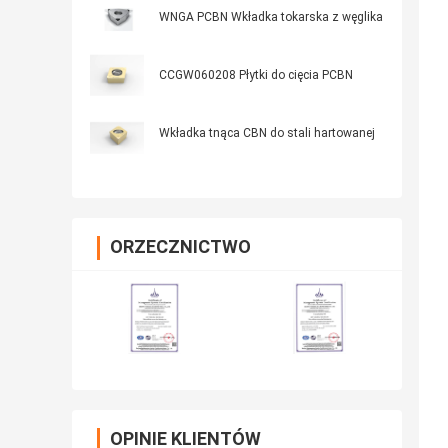
WNGA PCBN Wkładka tokarska z węglika
CCGW060208 Płytki do cięcia PCBN
Wkładka tnąca CBN do stali hartowanej
ORZECZNICTWO
OPINIE KLIENTÓW