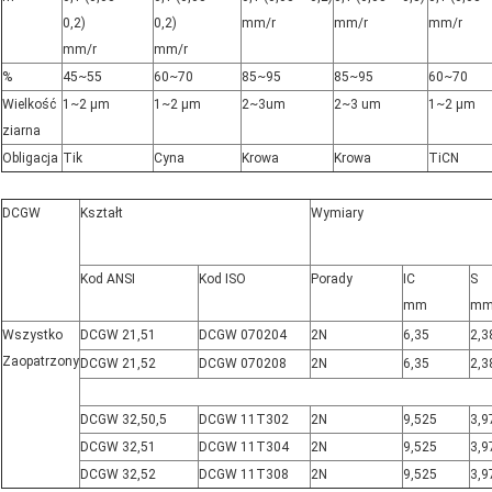
0,2)
0,2)
mm/r
mm/r
mm/r
mm/r
mm/r
%
45~55
60~70
85~95
85~95
60~70
Wielkość
1~2 µm
1~2 µm
2~3um
2~3 um
1~2 µm
ziarna
Obligacja
Tik
Cyna
Krowa
Krowa
TiCN
DCGW
Kształt
Wymiary
Kod ANSI
Kod ISO
Porady
IC
S
mm
m
Wszystko
DCGW 21,51
DCGW 070204
2N
6,35
2,3
Zaopatrzony
DCGW 21,52
DCGW 070208
2N
6,35
2,3
DCGW 32,50,5
DCGW 11T302
2N
9,525
3,9
DCGW 32,51
DCGW
11T304
2N
9,525
3,9
DCGW 32,52
DCGW 11T308
2N
9,525
3,9