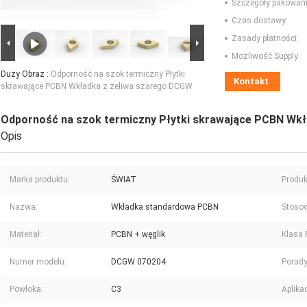
Szczegóły pakowani
Czas dostawy:
Zasady płatności:
Możliwość Supply:
Duży Obraz :
Odporność na szok termiczny Płytki
Kontakt
skrawające PCBN Wkładka z żeliwa szarego DCGW
Odporność na szok termiczny Płytki skrawające PCBN Wk
Opis
Marka produktu:
ŚWIAT
Produk
Nazwa:
Wkładka standardowa PCBN
Stosow
Materiał:
PCBN + węglik
Klasa
Numer modelu:
DCGW 070204
Porady
Powłoka:
C3
Aplikac