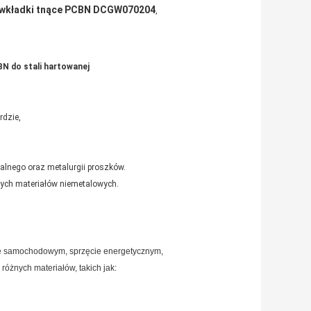
wkładki tnące PCBN DCGW070204
,
 do stali hartowanej
dzie,
dalnego oraz metalurgii proszków.
nnych materiałów niemetalowych.
le samochodowym, sprzęcie energetycznym,
różnych materiałów, takich jak: